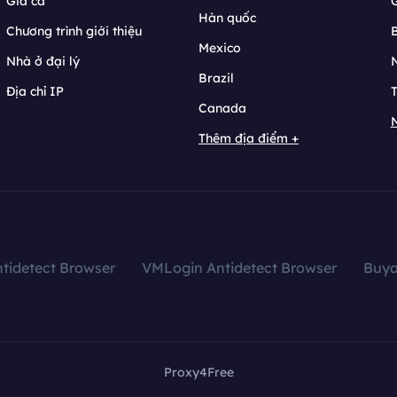
Giá cả
Hàn quốc
Chương trình giới thiệu
B
Mexico
Nhà ở đại lý
N
Brazil
Địa chỉ IP
T
Canada
N
Thêm địa điểm +
tidetect Browser
VMLogin Antidetect Browser
Buy
Proxy4Free