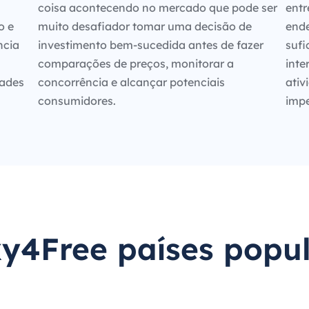
coisa acontecendo no mercado que pode ser
entr
o e
muito desafiador tomar uma decisão de
ende
ncia
investimento bem-sucedida antes de fazer
sufi
comparações de preços, monitorar a
inte
dades
concorrência e alcançar potenciais
ativ
consumidores.
impe
y4Free países popu