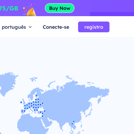
português
Conecte-se
registro