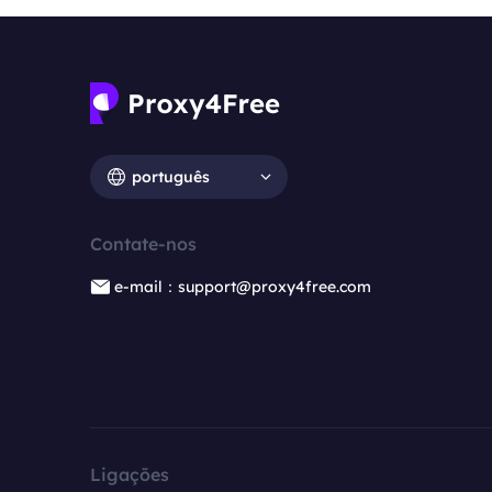
português
Contate-nos
e-mail：support@proxy4free.com
Ligações