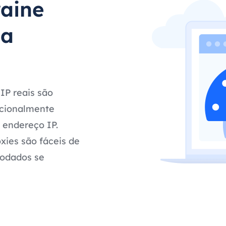
raine
da
IP reais são
pcionalmente
 endereço IP.
xies são fáceis de
rodados se