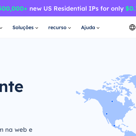
Soluções
recurso
Ajuda
nte
m na web e