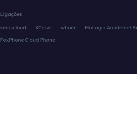
Ligações
vmoscloud
XCrawl
whoer
MuLogin Antidetect B
FoxPhone Cloud Phone