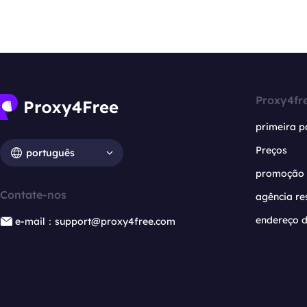
Proxy4fr
primeira p
Preços
português
promoção
Contate-nos
agência re
endereço d
e-mail：support@proxy4free.com