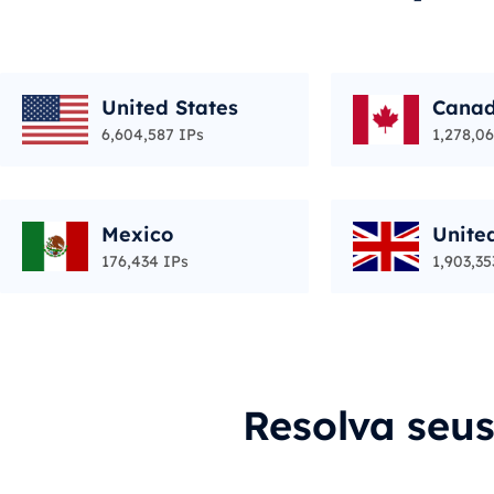
United States
Cana
6,604,587 IPs
1,278,06
Mexico
Unite
176,434 IPs
1,903,35
Resolva seu