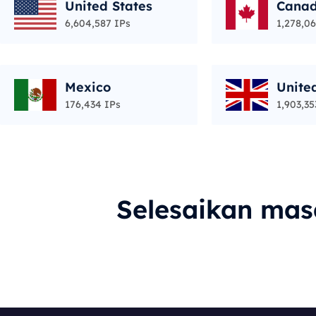
United States
Cana
6,604,587 IPs
1,278,06
Mexico
Unite
176,434 IPs
1,903,35
Selesaikan ma