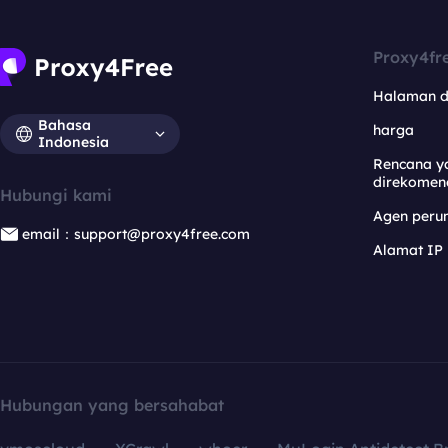
Proxy4fr
Halaman 
Bahasa
harga
Indonesia
Rencana y
direkomen
Hubungi kami
Agen per
email：support@proxy4free.com
Alamat IP
Hubungan yang bersahabat