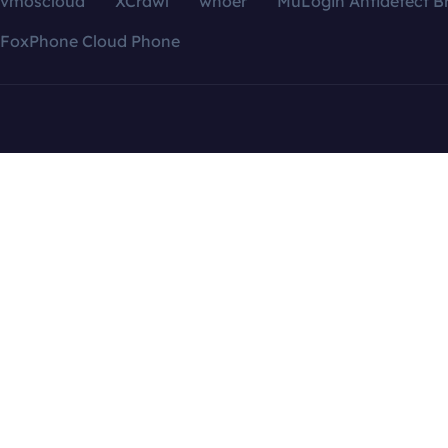
vmoscloud
XCrawl
whoer
MuLogin Antidetect B
FoxPhone Cloud Phone