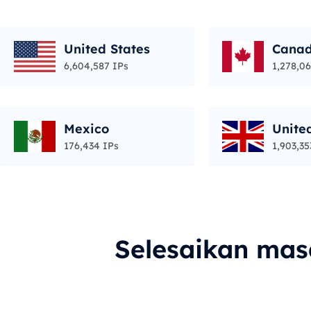
United States
Cana
6,604,587 IPs
1,278,06
Mexico
Unite
176,434 IPs
1,903,35
Selesaikan ma