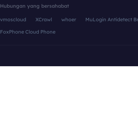
Hubungan yang bersahabat
vmoscloud
XCrawl
whoer
MuLogin Antidetect B
FoxPhone Cloud Phone