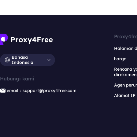
Proxy4fr
Halaman 
Bahasa
harga
Indonesia
Rencana y
direkomen
Hubungi kami
Agen per
email：support@proxy4free.com
Alamat IP