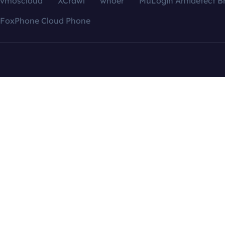
vmoscloud
XCrawl
whoer
MuLogin Antidetect B
FoxPhone Cloud Phone