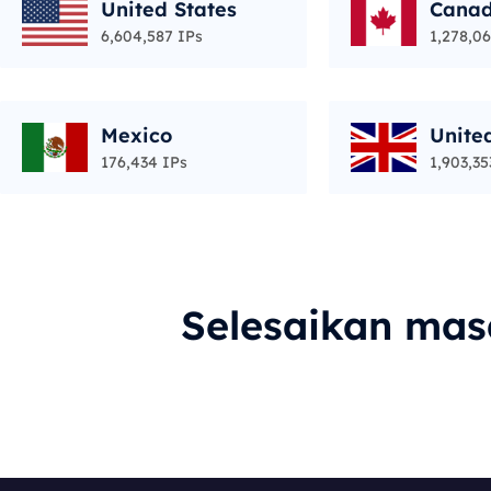
United States
Cana
6,604,587 IPs
1,278,06
Mexico
Unite
176,434 IPs
1,903,35
Selesaikan ma