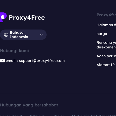
Proxy4fr
Halaman 
Bahasa
harga
Indonesia
Rencana y
direkomen
Hubungi kami
Agen per
email：support@proxy4free.com
Alamat IP
Hubungan yang bersahabat