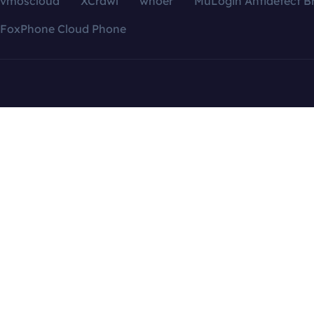
vmoscloud
XCrawl
whoer
MuLogin Antidetect B
FoxPhone Cloud Phone