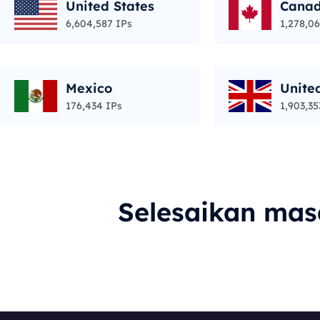
United States
Cana
6,604,587 IPs
1,278,06
Mexico
Unite
176,434 IPs
1,903,35
Selesaikan ma