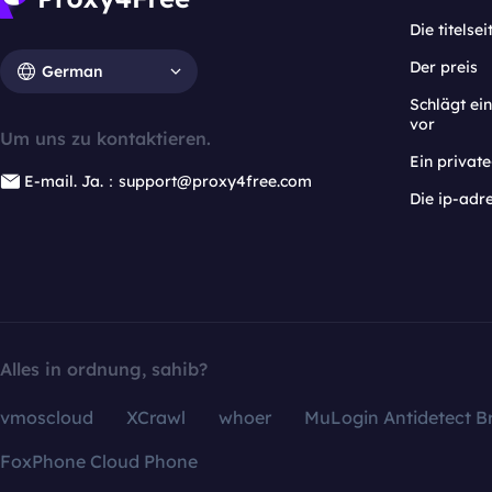
Die titelsei
Der preis
German
Schlägt e
vor
Um uns zu kontaktieren.
Ein privat
E-mail. Ja.：support@proxy4free.com
Die ip-adr
Alles in ordnung, sahib?
vmoscloud
XCrawl
whoer
MuLogin Antidetect B
FoxPhone Cloud Phone