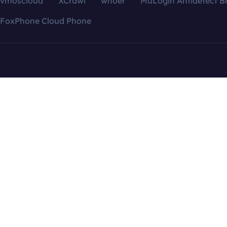
vmoscloud
XCrawl
whoer
MuLogin Antidetect B
FoxPhone Cloud Phone