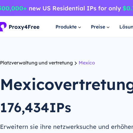
Produkte
Preise
Lösu
Platzverwaltung und vertretung
Mexico
Mexicovertretun
176,434IPs
Erweitern sie ihre netzwerksuche und erhöhe