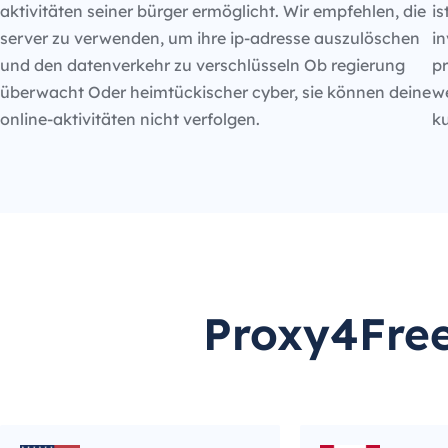
aktivitäten seiner bürger ermöglicht. Wir empfehlen, die
is
server zu verwenden, um ihre ip-adresse auszulöschen
in
und den datenverkehr zu verschlüsseln Ob regierung
p
überwacht Oder heimtückischer cyber, sie können deine
we
online-aktivitäten nicht verfolgen.
k
Proxy4Free