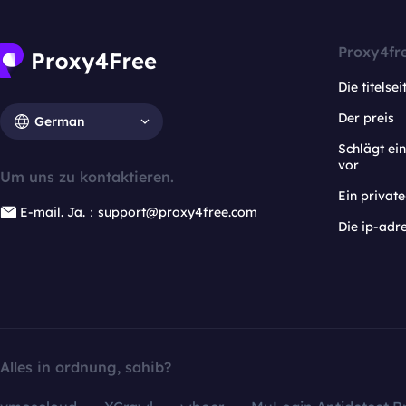
Proxy4fr
Die titelsei
Der preis
German
Schlägt e
vor
Um uns zu kontaktieren.
Ein privat
E-mail. Ja.：support@proxy4free.com
Die ip-adr
Alles in ordnung, sahib?