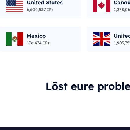
United States
Cana
6,604,587 IPs
1,278,06
Mexico
Unite
176,434 IPs
1,903,35
Löst eure probl