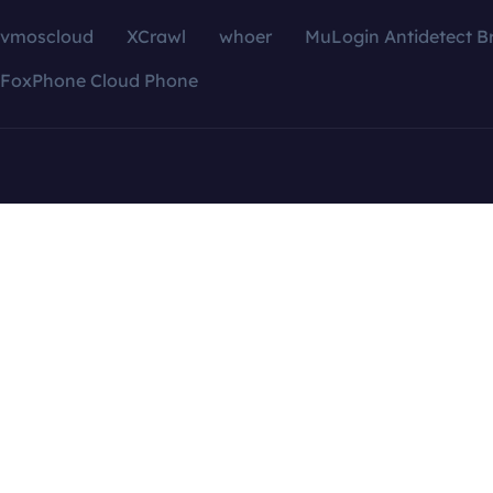
vmoscloud
XCrawl
whoer
MuLogin Antidetect B
FoxPhone Cloud Phone