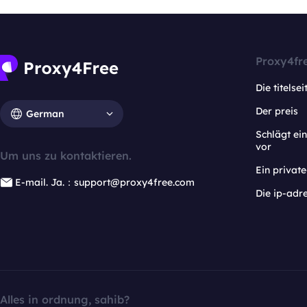
Proxy4fr
Die titelsei
Der preis
German
Schlägt e
vor
Um uns zu kontaktieren.
Ein privat
E-mail. Ja.：support@proxy4free.com
Die ip-adr
Alles in ordnung, sahib?