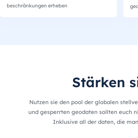
beschränkungen erheben
geo
Stärken s
Nutzen sie den pool der globalen stellv
und gesperrten geodaten sollten euch ni
Inklusive all der daten, die ma