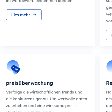
im wettbewerb einnehmen können.
su
gew
we
Lies mehr.
vor
preisüberwachung
Re
Verfolge die wirtschaftlichen trends und
Hal
die konkurrenz genau. Um wertvolle daten
ne
zu erheben und eine wirksame preis-
aus