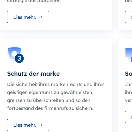
strategie auszuarbeiten
be
Lies mehr.
Schutz der marke
So
Die sicherheit ihres markenrechts und ihres
Ihr
geistigen eigentums zu gewährleisten,
ihr
grenzen zu überschreiten und so den
ve
fortbestand des firmenrufs zu sichern.
Lies mehr.