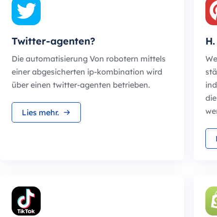
Twitter-agenten?
H.
Die automatisierung Von robotern mittels
Wer
einer abgesicherten ip-kombination wird
stä
über einen twitter-agenten betrieben.
in
die
we
Lies mehr.