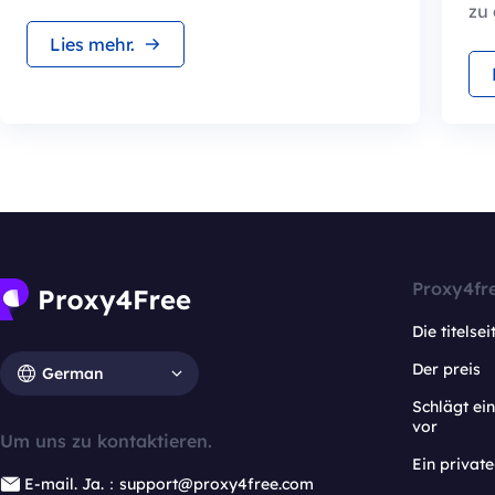
zu
Lies mehr.
Proxy4fr
Die titelsei
Der preis
German
Schlägt e
vor
Um uns zu kontaktieren.
Ein privat
E-mail. Ja.：support@proxy4free.com