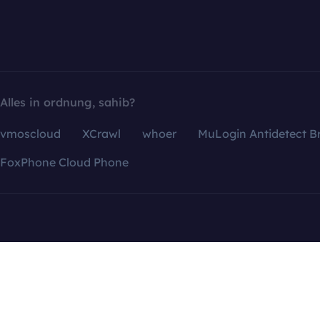
Alles in ordnung, sahib?
vmoscloud
XCrawl
whoer
MuLogin Antidetect B
FoxPhone Cloud Phone