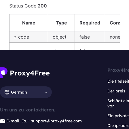
Proxy4fr
Die titelsei
Der preis
German
Schlägt e
vor
Um uns zu kontaktieren.
Ein privat
E-mail. Ja.：support@proxy4free.com
Die ip-adr