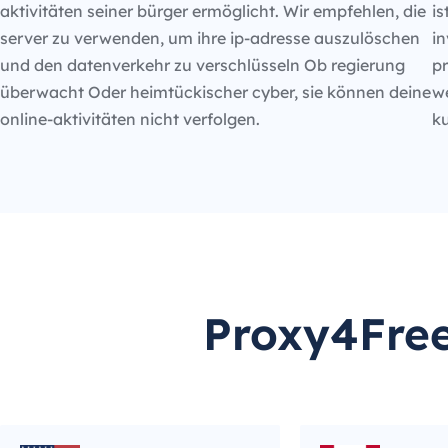
aktivitäten seiner bürger ermöglicht. Wir empfehlen, die
is
server zu verwenden, um ihre ip-adresse auszulöschen
in
und den datenverkehr zu verschlüsseln Ob regierung
p
überwacht Oder heimtückischer cyber, sie können deine
we
online-aktivitäten nicht verfolgen.
k
Proxy4Free