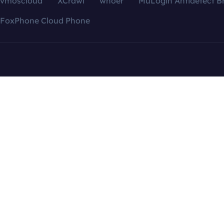
vmoscloud
XCrawl
whoer
MuLogin Antidetect B
FoxPhone Cloud Phone