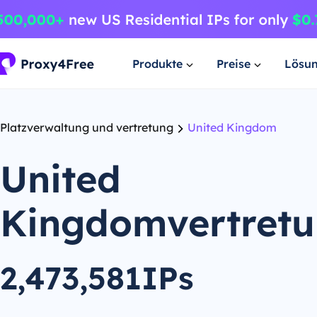
Produkte
Preise
Lösu
Platzverwaltung und vertretung
United Kingdom
United
Kingdomvertret
2,473,581IPs