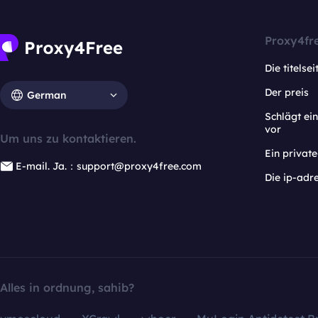
Proxy4fr
Die titelsei
Der preis
German
Schlägt e
vor
Um uns zu kontaktieren.
Ein privat
E-mail. Ja.：support@proxy4free.com
Die ip-adr
Alles in ordnung, sahib?