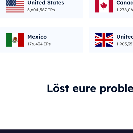
United States
Cana
6,604,587 IPs
1,278,06
Mexico
Unite
176,434 IPs
1,903,35
Löst eure probl