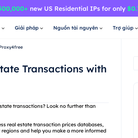
Giải pháp
Nguồn tài nguyên
Trợ giúp
 Proxy4free
ate Transactions with
state transactions? Look no further than
ess real estate transaction prices databases,
nt regions and help you make a more informed