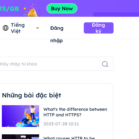
Tiếng
Đăng
Đăng
Việt
ký
nhập
Những bài đặc biệt
What's the difference between
HTTP and HTTPS?
2023-07-28 10:11
What causes HTTP to be