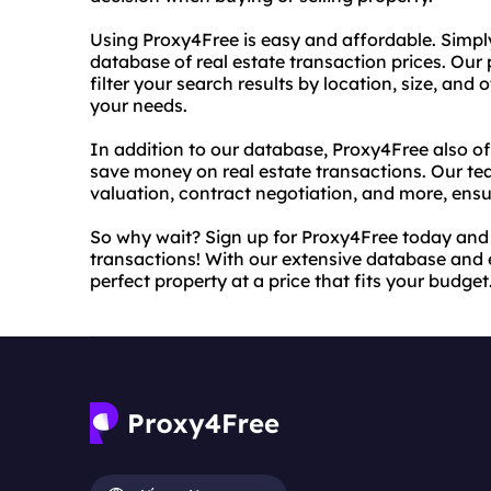
Using Proxy4Free is easy and affordable. Simpl
database of real estate transaction prices. Our 
filter your search results by location, size, and 
your needs.
In addition to our database, Proxy4Free also of
save money on real estate transactions. Our te
valuation, contract negotiation, and more, ensur
So why wait? Sign up for Proxy4Free today and 
transactions! With our extensive database and ex
perfect property at a price that fits your budget