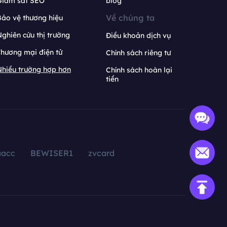
Giám sát SEO
blog
Về chúng ta
ảo vệ thương hiệu
ghiên cứu thị trường
Điều khoản dịch vụ
hương mại điện tử
Chính sách riêng tư
hiều trường hợp hơn
Chính sách hoàn lại
tiền
aacc
BEWISER1
zvcard