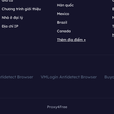
Giá cả
Hàn quốc
Chương trình giới thiệu
B
Mexico
Nhà ở đại lý
N
Brazil
Địa chỉ IP
T
Canada
N
Thêm địa điểm +
tidetect Browser
VMLogin Antidetect Browser
Buy
Proxy4Free