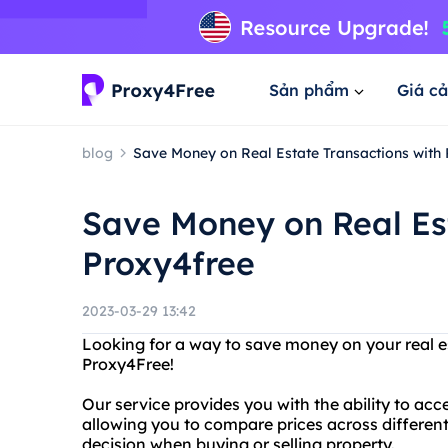
Sản phẩm
Giá cả
blog
Save Money on Real Estate Transactions with
Save Money on Real Est
Proxy4free
2023-03-29 13:42
Looking for a way to save money on your real e
Proxy4Free!
Our service provides you with the ability to acc
allowing you to compare prices across differe
decision when buying or selling property.