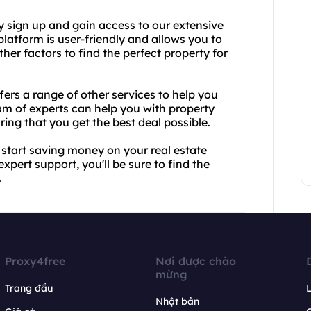
y sign up and gain access to our extensive
platform is user-friendly and allows you to
other factors to find the perfect property for
fers a range of other services to help you
am of experts can help you with property
ing that you get the best deal possible.
start saving money on your real estate
pert support, you'll be sure to find the
.
Proxy4free
Nơi được chào
mừng
Trang đầu
L
Nhật bản