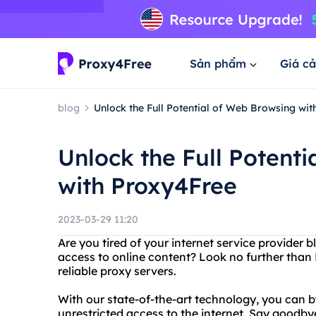
Sản phẩm
Giá cả
blog
Unlock the Full Potential of Web Browsing wi
Unlock the Full Potent
with Proxy4Free
2023-03-29 11:20
Are you tired of your internet service provider b
access to online content? Look no further than 
reliable proxy servers.
With our state-of-the-art technology, you can b
unrestricted access to the internet. Say goodby