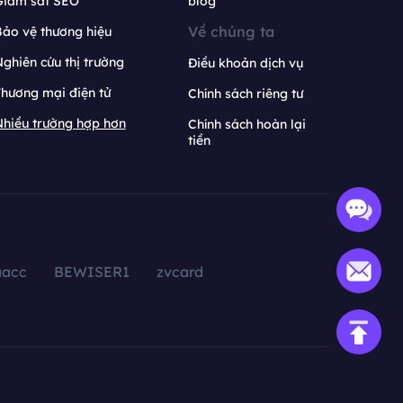
Giám sát SEO
blog
Về chúng ta
ảo vệ thương hiệu
ghiên cứu thị trường
Điều khoản dịch vụ
hương mại điện tử
Chính sách riêng tư
hiều trường hợp hơn
Chính sách hoàn lại
tiền
aacc
BEWISER1
zvcard