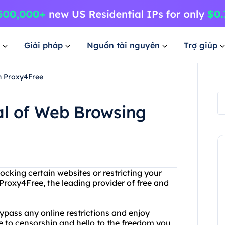
Giải pháp
Nguồn tài nguyên
Trợ giúp
th Proxy4Free
ial of Web Browsing
locking certain websites or restricting your
Proxy4Free, the leading provider of free and
ypass any online restrictions and enjoy
e to censorship and hello to the freedom you