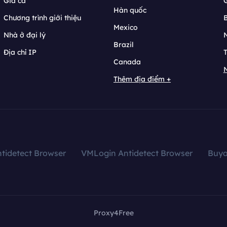
Giá cả
Hàn quốc
Chương trình giới thiệu
B
Mexico
Nhà ở đại lý
N
Brazil
Địa chỉ IP
T
Canada
N
Thêm địa điểm +
tidetect Browser
VMLogin Antidetect Browser
Buy
Proxy4Free