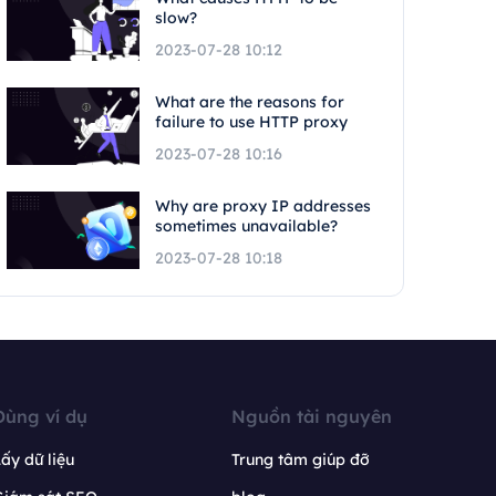
slow?
2023-07-28 10:12
What are the reasons for
failure to use HTTP proxy
2023-07-28 10:16
Why are proxy IP addresses
sometimes unavailable?
2023-07-28 10:18
Dùng ví dụ
Nguồn tài nguyên
ấy dữ liệu
Trung tâm giúp đỡ