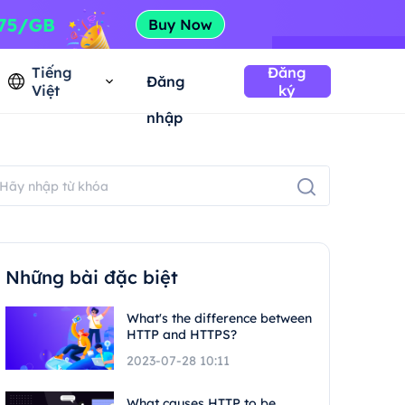
Tiếng
Đăng
Đăng
Việt
ký
nhập
Những bài đặc biệt
What's the difference between
HTTP and HTTPS?
2023-07-28 10:11
What causes HTTP to be