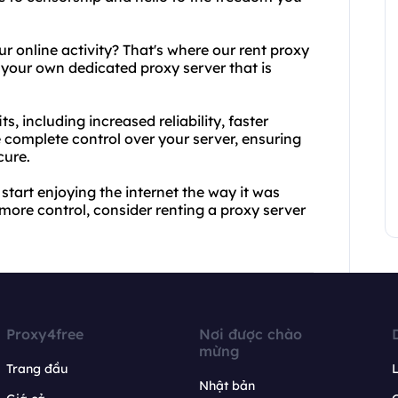
r online activity? That's where our rent proxy
 your own dedicated proxy server that is
, including increased reliability, faster
e complete control over your server, ensuring
cure.
tart enjoying the internet the way it was
more control, consider renting a proxy server
Proxy4free
Nơi được chào
mừng
Trang đầu
L
Nhật bản