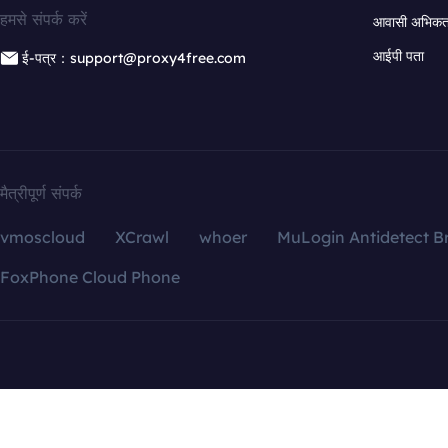
हमसे संपर्क करें
आवासी अभिकर्त
आईपी पता
ई-पत्र：support@proxy4free.com
मैत्रीपूर्ण संपर्क
vmoscloud
XCrawl
whoer
MuLogin Antidetect B
FoxPhone Cloud Phone