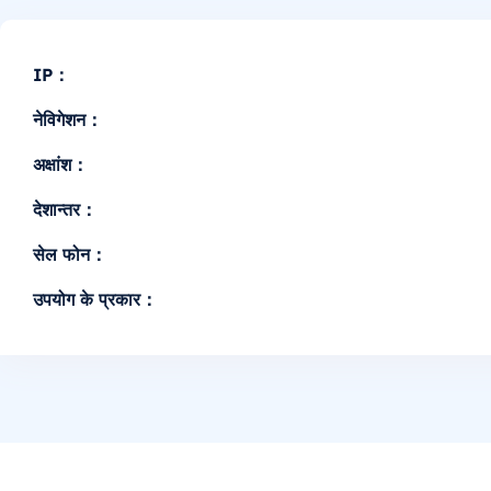
IP：
नेविगेशन：
अक्षांश：
देशान्तर：
सेल फोन：
उपयोग के प्रकार：