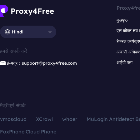
Proxy4fr
मुखपृष्ठ
एक कीमत तय 
Hindi
रेफरल कार्यक्र
हमसे संपर्क करें
आवासी अभिकर्त
आईपी पता
ई-पत्र：support@proxy4free.com
मैत्रीपूर्ण संपर्क
vmoscloud
XCrawl
whoer
MuLogin Antidetect B
FoxPhone Cloud Phone