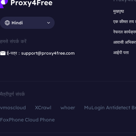
मुखपृष्ठ
एक कीमत तय 
Hindi
रेफरल कार्यक्र
हमसे संपर्क करें
आवासी अभिकर्त
आईपी पता
ई-पत्र：support@proxy4free.com
मैत्रीपूर्ण संपर्क
vmoscloud
XCrawl
whoer
MuLogin Antidetect B
FoxPhone Cloud Phone