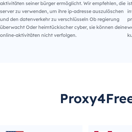
aktivitäten seiner bürger ermöglicht. Wir empfehlen, die
is
server zu verwenden, um ihre ip-adresse auszulöschen
in
und den datenverkehr zu verschlüsseln Ob regierung
p
überwacht Oder heimtückischer cyber, sie können deine
we
online-aktivitäten nicht verfolgen.
k
Proxy4Free