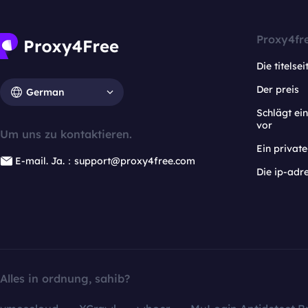
Proxy4fr
Die titelsei
Der preis
German
Schlägt e
vor
Um uns zu kontaktieren.
Ein privat
E-mail. Ja.：support@proxy4free.com
Die ip-adr
Alles in ordnung, sahib?