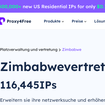
Produkte
Preise
Lösu
Platzverwaltung und vertretung
Zimbabwe
Zimbabwevertre
116,445IPs
Erweitern sie ihre netzwerksuche und erhöhe