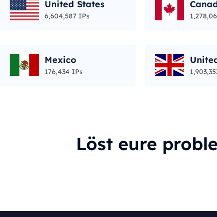
United States
Cana
6,604,587 IPs
1,278,06
Mexico
Unite
176,434 IPs
1,903,35
Löst eure probl