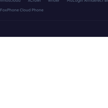
vmoscloud
XCrawl
whoer
MuLogin Antidetect B
FoxPhone Cloud Phone