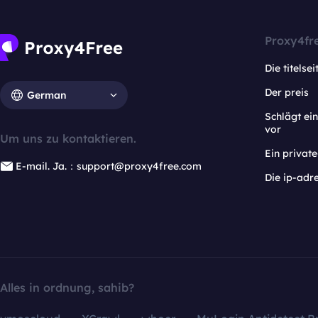
Proxy4fr
Die titelsei
Der preis
German
Schlägt e
vor
Um uns zu kontaktieren.
Ein privat
E-mail. Ja.：support@proxy4free.com
Die ip-adr
Alles in ordnung, sahib?