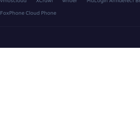
vmoscloud
XCrawl
whoer
MuLogin Antidetect B
FoxPhone Cloud Phone