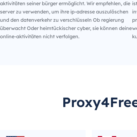
aktivitäten seiner bürger ermöglicht. Wir empfehlen, die
is
server zu verwenden, um ihre ip-adresse auszulöschen
in
und den datenverkehr zu verschlüsseln Ob regierung
p
überwacht Oder heimtückischer cyber, sie können deine
we
online-aktivitäten nicht verfolgen.
k
Proxy4Free