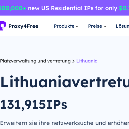
Produkte
Preise
Lösu
Platzverwaltung und vertretung
Lithuania
Lithuaniavertret
131,915IPs
Erweitern sie ihre netzwerksuche und erhöhe