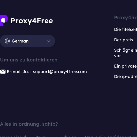
Proxy4fr
Die titelsei
Der preis
German
Schlägt e
vor
Um uns zu kontaktieren.
Ein privat
E-mail. Ja.：support@proxy4free.com
Die ip-adr
Alles in ordnung, sahib?