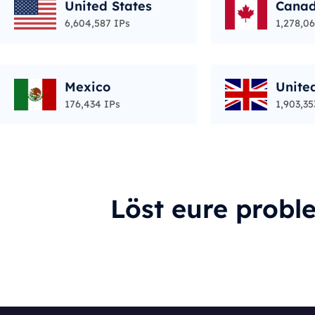
United States
Cana
6,604,587 IPs
1,278,06
Mexico
Unite
176,434 IPs
1,903,35
Löst eure probl