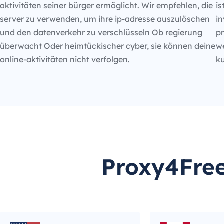
aktivitäten seiner bürger ermöglicht. Wir empfehlen, die
is
server zu verwenden, um ihre ip-adresse auszulöschen
in
und den datenverkehr zu verschlüsseln Ob regierung
p
überwacht Oder heimtückischer cyber, sie können deine
we
online-aktivitäten nicht verfolgen.
k
Proxy4Free