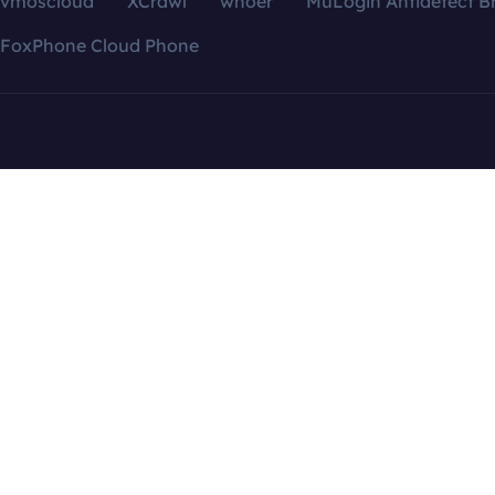
vmoscloud
XCrawl
whoer
MuLogin Antidetect B
FoxPhone Cloud Phone