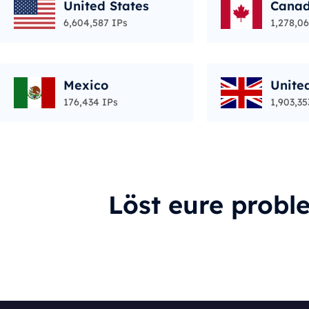
United States
Cana
6,604,587 IPs
1,278,06
Mexico
Unite
176,434 IPs
1,903,35
Löst eure probl