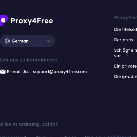
Proxy4fr
Die titelsei
Der preis
German
Schlägt e
vor
Um uns zu kontaktieren.
Ein privat
E-mail. Ja.：support@proxy4free.com
Die ip-adr
Alles in ordnung, sahib?