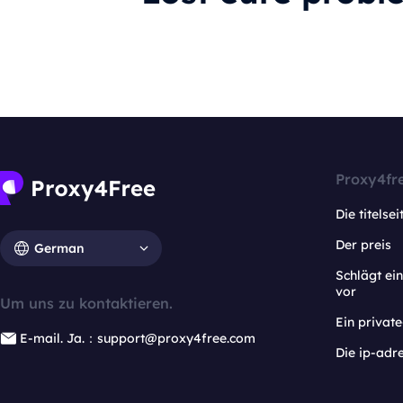
Proxy4fr
Die titelsei
Der preis
German
Schlägt e
vor
Um uns zu kontaktieren.
Ein privat
E-mail. Ja.：support@proxy4free.com
Die ip-adr