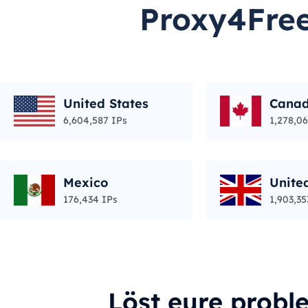
Proxy4Free
United States
Cana
6,604,587 IPs
1,278,06
Mexico
Unite
176,434 IPs
1,903,35
Löst eure probl