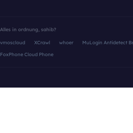
Alles in ordnung, sahib?
vmoscloud
XCrawl
whoer
MuLogin Antidetect B
FoxPhone Cloud Phone