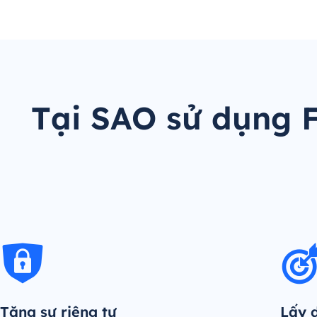
Tại SAO sử dụng F
Tăng sự riêng tư
Lấy d