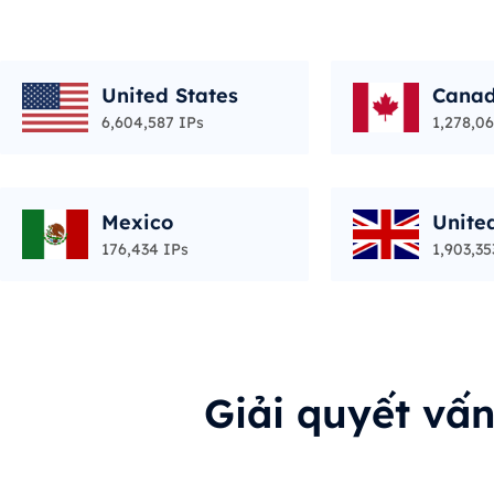
United States
Cana
6,604,587 IPs
1,278,06
Mexico
Unite
176,434 IPs
1,903,35
Giải quyết vấ