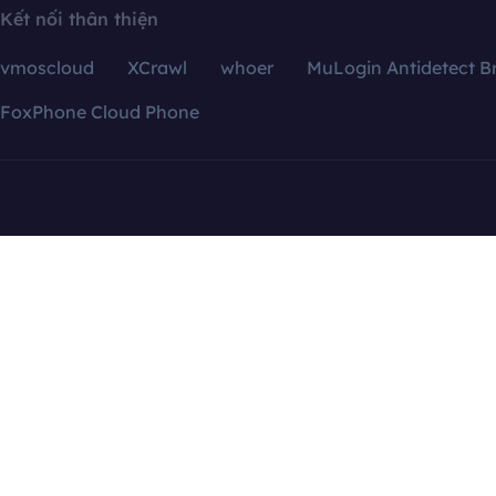
Kết nối thân thiện
vmoscloud
XCrawl
whoer
MuLogin Antidetect B
FoxPhone Cloud Phone