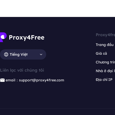
Proxy4fr
Trang đầu
Giá cả
Tiếng Việt
Chương trìn
Liên lạc với chúng tôi
Nhà ở đại 
Địa chỉ IP
email：support@proxy4free.com