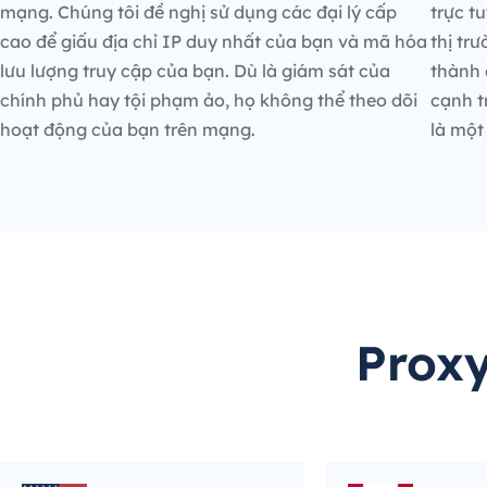
mạng. Chúng tôi đề nghị sử dụng các đại lý cấp
trực t
cao để giấu địa chỉ IP duy nhất của bạn và mã hóa
thị tr
lưu lượng truy cập của bạn. Dù là giám sát của
thành 
chính phủ hay tội phạm ảo, họ không thể theo dõi
cạnh t
hoạt động của bạn trên mạng.
là một
Proxy