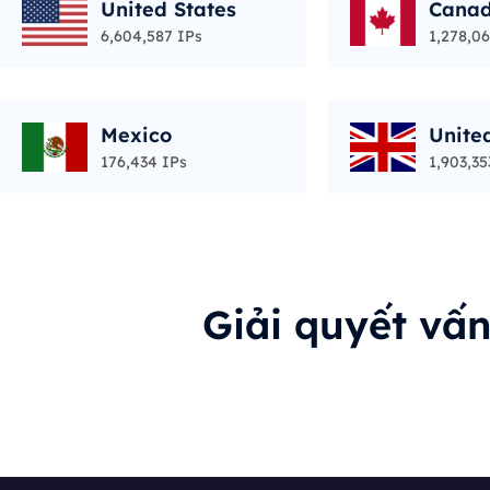
United States
Cana
6,604,587 IPs
1,278,06
Mexico
Unite
176,434 IPs
1,903,35
Giải quyết vấ