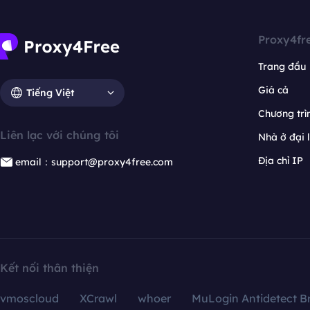
Proxy4fr
Trang đầu
Giá cả
Tiếng Việt
Chương trìn
Liên lạc với chúng tôi
Nhà ở đại 
Địa chỉ IP
email：support@proxy4free.com
Kết nối thân thiện
vmoscloud
XCrawl
whoer
MuLogin Antidetect B