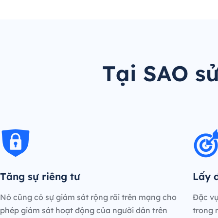
Tại SAO s
Tăng sự riêng tư
Lấy d
Nó cũng có sự giám sát rộng rãi trên mạng cho
Đặc vụ
phép giám sát hoạt động của người dân trên
trong 