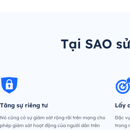
Tại SAO s
Tăng sự riêng tư
Lấy d
Nó cũng có sự giám sát rộng rãi trên mạng cho
Đặc vụ
phép giám sát hoạt động của người dân trên
trong 