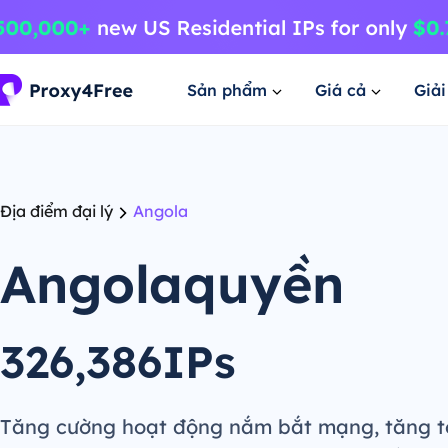
Sản phẩm
Giá cả
Giả
Địa điểm đại lý
Angola
Angolaquyền
326,386IPs
Tăng cường hoạt động nắm bắt mạng, tăng t