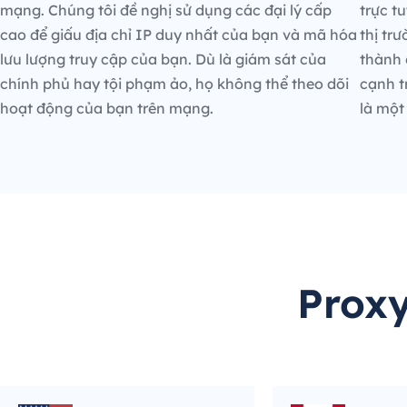
mạng. Chúng tôi đề nghị sử dụng các đại lý cấp
trực t
cao để giấu địa chỉ IP duy nhất của bạn và mã hóa
thị tr
lưu lượng truy cập của bạn. Dù là giám sát của
thành 
chính phủ hay tội phạm ảo, họ không thể theo dõi
cạnh t
hoạt động của bạn trên mạng.
là một
Proxy