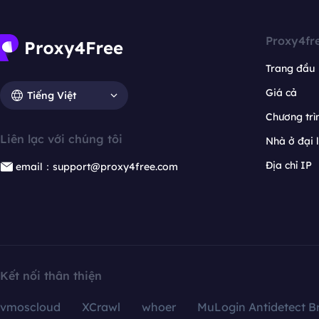
Proxy4fr
Trang đầu
Giá cả
Tiếng Việt
Chương trìn
Liên lạc với chúng tôi
Nhà ở đại 
Địa chỉ IP
email：support@proxy4free.com
Kết nối thân thiện
vmoscloud
XCrawl
whoer
MuLogin Antidetect B