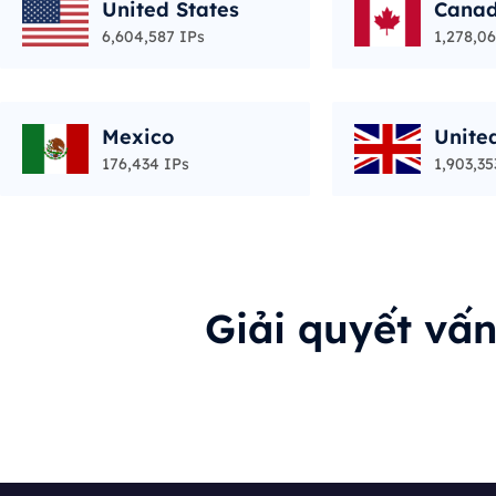
United States
Cana
6,604,587 IPs
1,278,06
Mexico
Unite
176,434 IPs
1,903,35
Giải quyết vấ