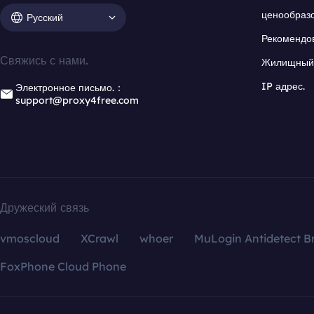
ценообраз
Русский
Рекомендо
Свяжись с нами.
Жилищный 
IP адрес.
Электронное письмо.：
support@proxy4free.com
Дружеский связь
vmoscloud
XCrawl
whoer
MuLogin Antidetect B
FoxPhone Cloud Phone