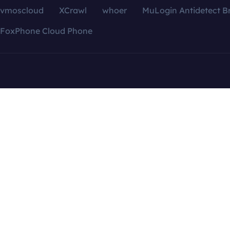
vmoscloud
XCrawl
whoer
MuLogin Antidetect B
FoxPhone Cloud Phone