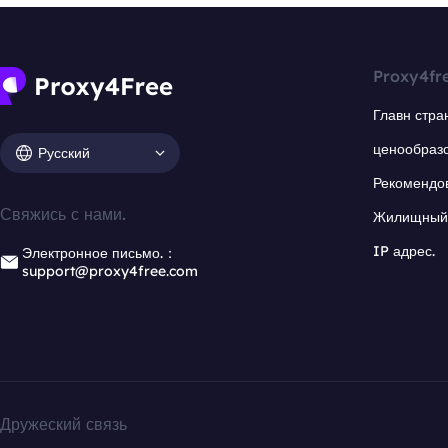
Proxy4fr
Главн стра
ценообраз
Русский
Рекомендо
Свяжись с нами.
Жилищный 
IP адрес.
Электронное письмо.：
support@proxy4free.com
Дружеский связь