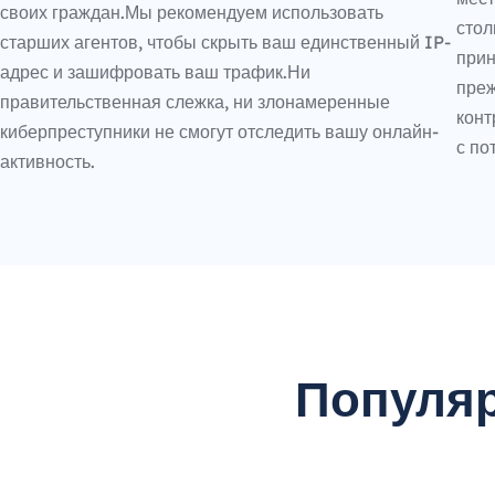
своих граждан.Мы рекомендуем использовать
стол
старших агентов, чтобы скрыть ваш единственный IP-
прин
адрес и зашифровать ваш трафик.Ни
преж
правительственная слежка, ни злонамеренные
конт
киберпреступники не смогут отследить вашу онлайн-
с по
активность.
Популяр