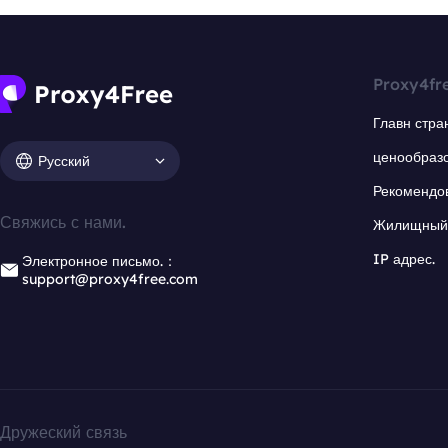
Proxy4fr
Главн стра
ценообраз
Русский
Рекомендо
Свяжись с нами.
Жилищный 
IP адрес.
Электронное письмо.：
support@proxy4free.com
Дружеский связь