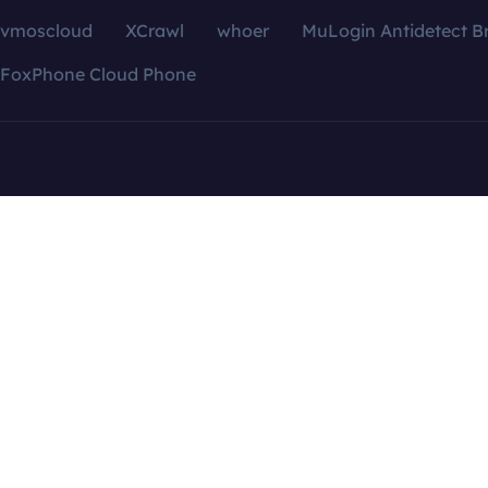
vmoscloud
XCrawl
whoer
MuLogin Antidetect B
FoxPhone Cloud Phone