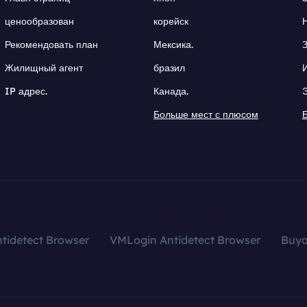
ценообразован
корейск
Рекомендовать план
Мексика.
Жилищный агент
бразил
IP адрес.
Канада.
Больше мест с плюсом
tidetect Browser
VMLogin Antidetect Browser
Buy