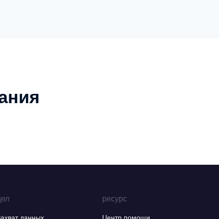
ания
дел
ресурс
Захват данных
Центр помощи.