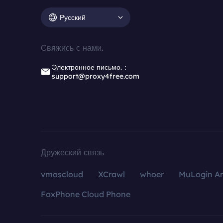
Русский
Свяжись с нами.
Электронное письмо.：
support@proxy4free.com
Дружеский связь
vmoscloud
XCrawl
whoer
MuLogin An
FoxPhone Cloud Phone