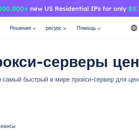
Решения
ресурс
Помощь
рокси-серверы це
о самый быстрый в мире прокси-сервер для це
сеансы