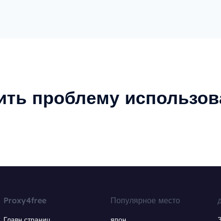
ить проблему использов
Proxy4free
Популярное место
Главн страниц
япон