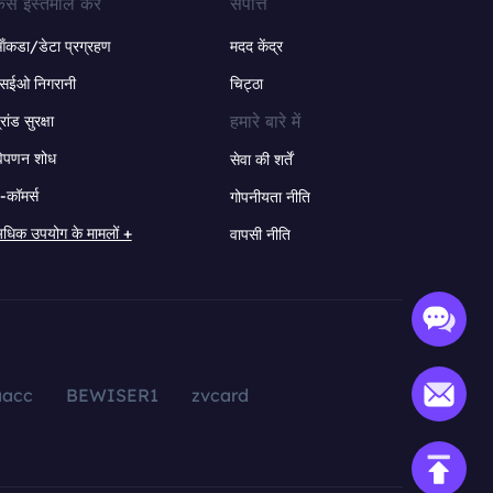
ेस इस्तेमाल करें
संपत्ति
ंकडा/डेटा प्रग्रहण
मदद केंद्र
सईओ निगरानी
चिट्ठा
हमारे बारे में
्रांड सुरक्षा
िपणन शोध
सेवा की शर्तें
-कॉमर्स
गोपनीयता नीति
धिक उपयोग के मामलों +
वापसी नीति
aacc
BEWISER1
zvcard