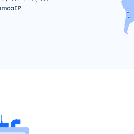
ओंSamoaIP