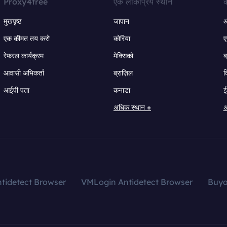
Proxy4free
एक लोकप्रिय स्थान
क
मुखपृष्ठ
जापान
ऑ
एक कीमत तय करो
कोरिया
ए
रेफरल कार्यक्रम
मेक्सिको
ब
आवासी अभिकर्ता
ब्राज़िल
व
आईपी पता
कनाडा
ई
अधिक स्थान +
अ
tidetect Browser
VMLogin Antidetect Browser
Buy