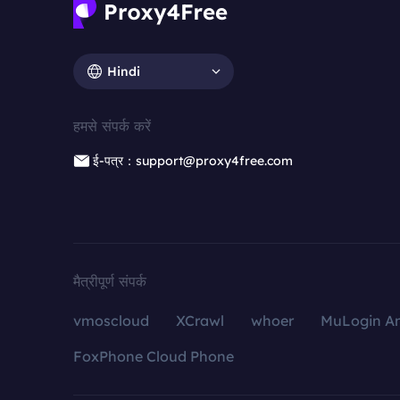
Hindi
हमसे संपर्क करें
ई-पत्र：support@proxy4free.com
मैत्रीपूर्ण संपर्क
vmoscloud
XCrawl
whoer
MuLogin An
FoxPhone Cloud Phone