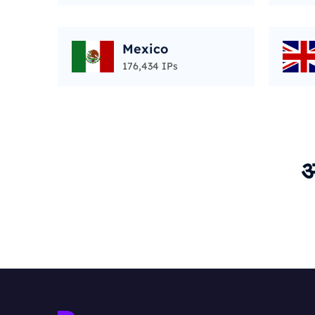
Mexico
176,434 IPs
अ