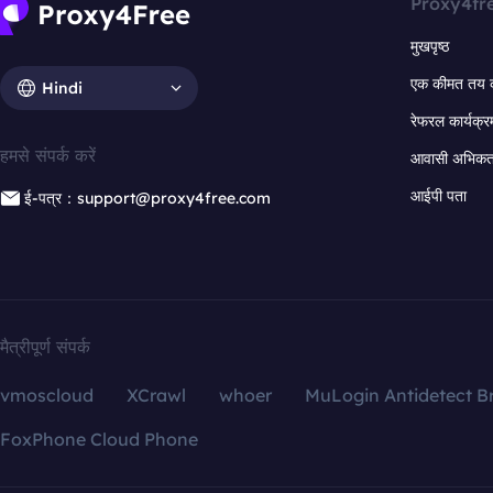
Proxy4fr
मुखपृष्ठ
एक कीमत तय 
Hindi
रेफरल कार्यक्र
हमसे संपर्क करें
आवासी अभिकर्त
आईपी पता
ई-पत्र：support@proxy4free.com
मैत्रीपूर्ण संपर्क
vmoscloud
XCrawl
whoer
MuLogin Antidetect B
FoxPhone Cloud Phone