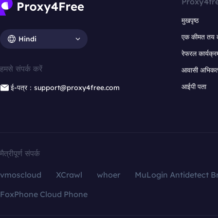
Proxy4fr
मुखपृष्ठ
एक कीमत तय 
Hindi
रेफरल कार्यक्र
हमसे संपर्क करें
आवासी अभिकर्त
आईपी पता
ई-पत्र：support@proxy4free.com
मैत्रीपूर्ण संपर्क
vmoscloud
XCrawl
whoer
MuLogin Antidetect B
FoxPhone Cloud Phone