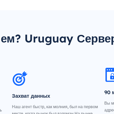
чем? Uruguay Серве
90 
Захват данных
и
Вы м
Наш агент быстр, как молния, был на первом
ь
адре
месте, когда рынок был взломан.На рынке