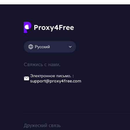
Русский
Свяжись с нами.
Электронное письмо.：
support@proxy4free.com
Дружеский связь