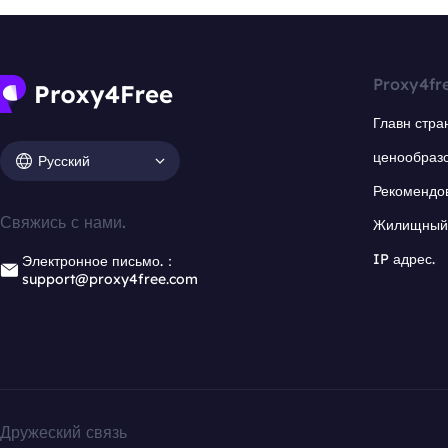
Proxy4fr
Главн стра
ценообраз
Русский
Рекомендо
Свяжись с нами.
Жилищный 
IP адрес.
Электронное письмо.：
support@proxy4free.com
Дружеский связь