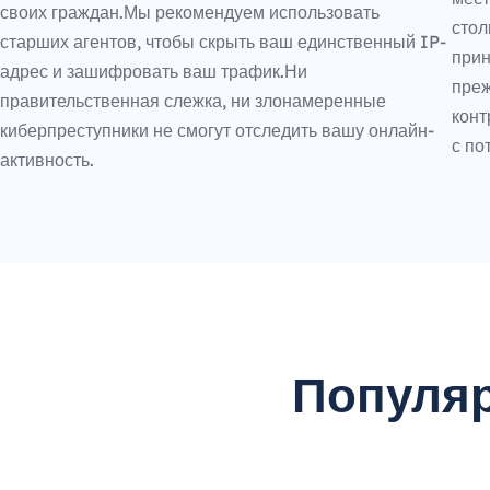
своих граждан.Мы рекомендуем использовать
стол
старших агентов, чтобы скрыть ваш единственный IP-
прин
адрес и зашифровать ваш трафик.Ни
преж
правительственная слежка, ни злонамеренные
конт
киберпреступники не смогут отследить вашу онлайн-
с по
активность.
Популяр