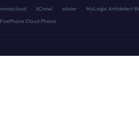
vmoscloud
XCrawl
whoer
MuLogin Antidetect B
FoxPhone Cloud Phone