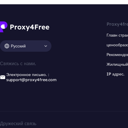
Proxy4fr
Главн стра
ценообраз
Русский
Рекомендо
Свяжись с нами.
Жилищный 
IP адрес.
Электронное письмо.：
support@proxy4free.com
Дружеский связь