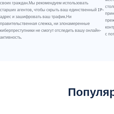
своих граждан.Мы рекомендуем использовать
стол
старших агентов, чтобы скрыть ваш единственный IP-
прин
адрес и зашифровать ваш трафик.Ни
преж
правительственная слежка, ни злонамеренные
конт
киберпреступники не смогут отследить вашу онлайн-
с по
активность.
Популяр