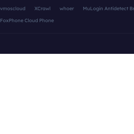
vmoscloud
XCrawl
whoer
MuLogin Antidetect B
FoxPhone Cloud Phone