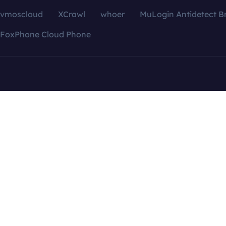
vmoscloud
XCrawl
whoer
MuLogin Antidetect B
FoxPhone Cloud Phone