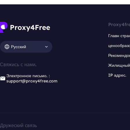
Proxy4fr
Главн стра
ценообраз
Русский
Рекомендо
Свяжись с нами.
Жилищный 
IP адрес.
Электронное письмо.：
support@proxy4free.com
Дружеский связь