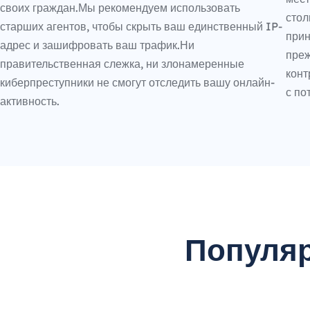
своих граждан.Мы рекомендуем использовать
стол
старших агентов, чтобы скрыть ваш единственный IP-
прин
адрес и зашифровать ваш трафик.Ни
преж
правительственная слежка, ни злонамеренные
конт
киберпреступники не смогут отследить вашу онлайн-
с по
активность.
Популяр