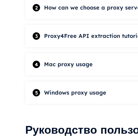
How can we choose a proxy server
2
Proxy4Free API extraction tutori
3
Mac proxy usage
4
Windows proxy usage
5
Руководство польз