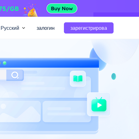
Русский
залогин
зарегистрирова