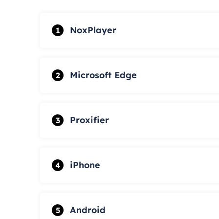
NoxPlayer
1
Microsoft Edge
2
Proxifier
3
iPhone
4
Android
5