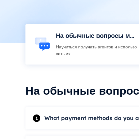
На обычные вопросы мо
жно ответить
Научиться получать агентов и использо
вать их
На обычные вопрос
What payment methods do you a
1