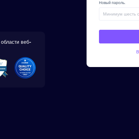
Новый пароль.
области веб-
В