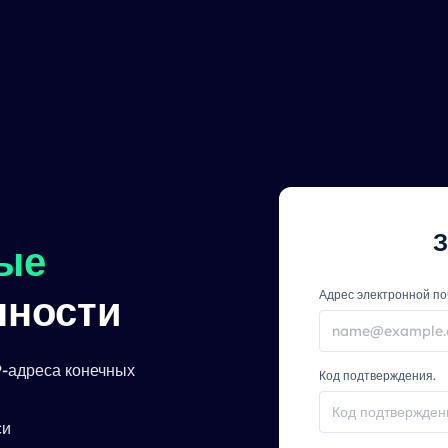
З
ые
нности
Адрес электронной п
-адреса конечных
Код подтверждения.
си