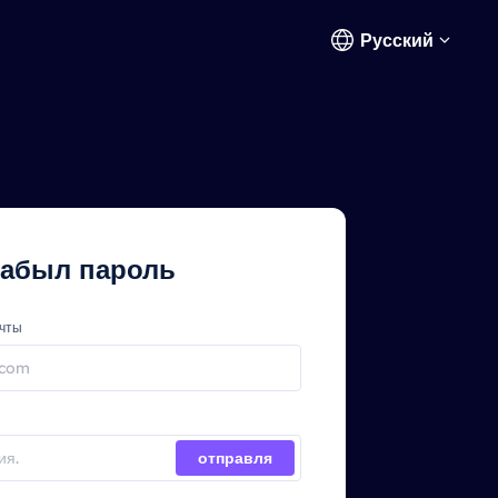
Русский
абыл пароль
очты
отправля