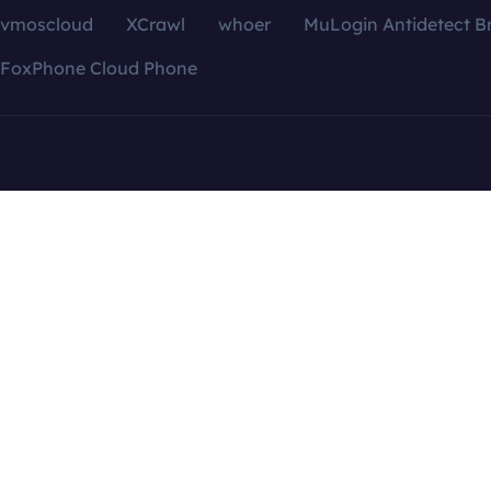
vmoscloud
XCrawl
whoer
MuLogin Antidetect B
FoxPhone Cloud Phone