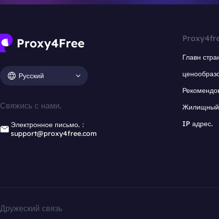
Proxy4fr
Главн стра
ценообраз
Русский
Рекомендо
Свяжись с нами.
Жилищный 
IP адрес.
Электронное письмо.：
support@proxy4free.com
Дружеский связь