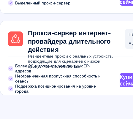
сейч
Выделенный прокси-сервер
Прокси-сервер интернет-
На
провайдера длительного
-
действия
Резидентные прокси с реальных устройств,
подходящие для сценариев с низкой
Более 90 миллионов резидентных IP-
пропускной способностью.
адресов
Неограниченная пропускная способность и
Купи
сеансы
сейч
Поддержка позиционирования на уровне
города